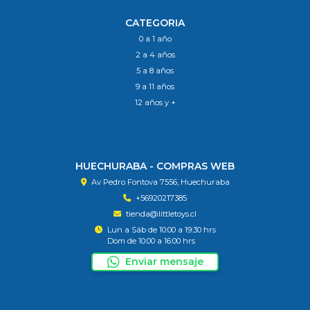
CATEGORIA
0 a 1 año
2 a 4 años
5 a 8 años
9 a 11 años
12 años y +
HUECHURABA - COMPRAS WEB
Av Pedro Fontova 7556, Huechuraba
+56920217385
tienda@littletoys.cl
Lun a Sáb de 10:00 a 19:30 hrs
Dom de 10:00 a 16:00 hrs
Enviar mensaje