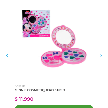
Ansaldo
MI
MINNIE COSMETIQUERO 3 PISO
MI
TU
$ 11.990
$