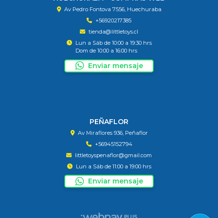
Av Pedro Fontova 7556, Huechuraba
+56920217385
tienda@littletoys.cl
Lun a Sáb de 10:00 a 19:30 hrs
Dom de 10:00 a 16:00 hrs
Enviar mensaje
PEÑAFLOR
Av Miraflores 936, Peñaflor
+56945152794
littletoyspenaflor@gmail.com
Lun a Sáb de 11:00 a 19:00 hrs
Enviar mensaje