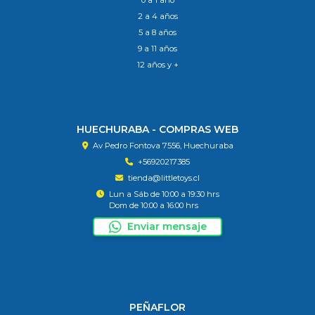
0 a 1 año
2 a 4 años
5 a 8 años
9 a 11 años
12 años y +
HUECHURABA - COMPRAS WEB
Av Pedro Fontova 7556, Huechuraba
+56920217385
tienda@littletoys.cl
Lun a Sáb de 10:00 a 19:30 hrs
Dom de 10:00 a 16:00 hrs
Enviar mensaje
PEÑAFLOR