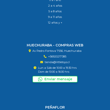
0 a 1 año
2 a 4 años
5 a 8 años
9 a 11 años
12 años y +
HUECHURABA - COMPRAS WEB
Av Pedro Fontova 7556, Huechuraba
+56920217385
tienda@littletoys.cl
Lun a Sáb de 10:00 a 19:30 hrs
Dom de 10:00 a 16:00 hrs
Enviar mensaje
PEÑAFLOR