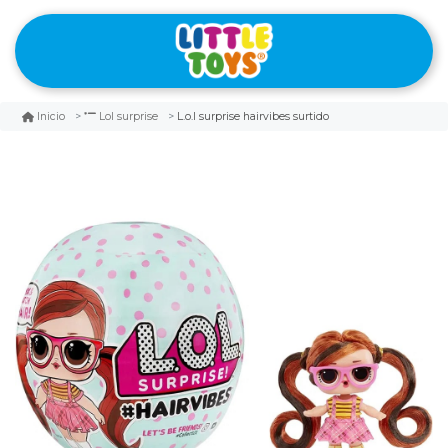
L.o.l surprise hairvibes surtido
Inicio
Lol surprise