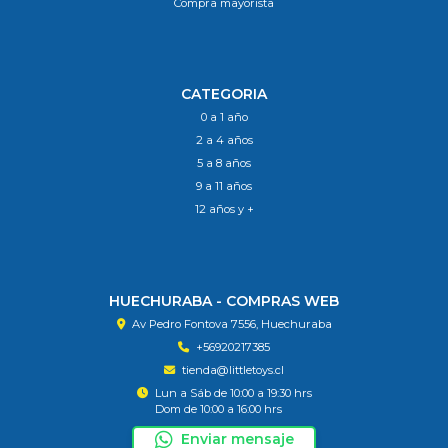
Compra mayorista
CATEGORIA
0 a 1 año
2 a 4 años
5 a 8 años
9 a 11 años
12 años y +
HUECHURABA - COMPRAS WEB
Av Pedro Fontova 7556, Huechuraba
+56920217385
tienda@littletoys.cl
Lun a Sáb de 10:00 a 19:30 hrs
Dom de 10:00 a 16:00 hrs
Enviar mensaje