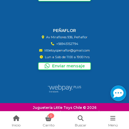
PEÑAFLOR
Av Miraflores 936, Peñaflor
+56945152794
littletoyspenaflor@gmail.com
Lun a Sáb de 11:00 a 19:00 hrs
Enviar mensaje
Juguetería Little Toys Chile © 2026
¿Te gusta mi tienda? Yo vendo con
Bsale
0
Inicio
Carrito
Buscar
Menú