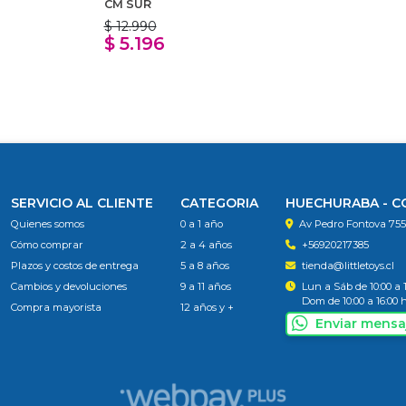
CM SUR
$ 12.990
$ 5.196
SERVICIO AL CLIENTE
CATEGORIA
HUECHURABA - 
Quienes somos
0 a 1 año
Av Pedro Fontova 75
Cómo comprar
2 a 4 años
+56920217385
Plazos y costos de entrega
5 a 8 años
tienda@littletoys.cl
Cambios y devoluciones
9 a 11 años
Lun a Sáb de 10:00 a 
Dom de 10:00 a 16:00 
Compra mayorista
12 años y +
Enviar mensa