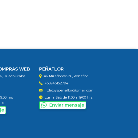
COMPRAS WEB
PEÑAFLOR
56, Huechuraba
Av Miraflores 936, Peñaflor
+56945152794
littletoyspenaflor@gmail.com
19:30 hrs
Lun a Sáb de 11:00 a 19:00 hrs
hrs
Enviar mensaje
je