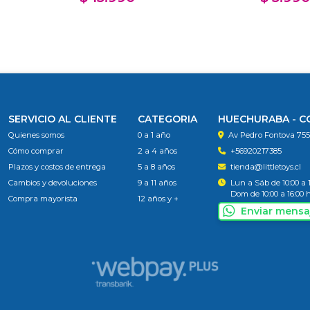
SERVICIO AL CLIENTE
CATEGORIA
HUECHURABA - 
Quienes somos
0 a 1 año
Av Pedro Fontova 75
Cómo comprar
2 a 4 años
+56920217385
Plazos y costos de entrega
5 a 8 años
tienda@littletoys.cl
Cambios y devoluciones
9 a 11 años
Lun a Sáb de 10:00 a 
Dom de 10:00 a 16:00 
Compra mayorista
12 años y +
Enviar mensa