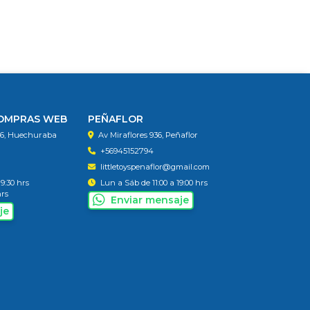
COMPRAS WEB
PEÑAFLOR
56, Huechuraba
Av Miraflores 936, Peñaflor
+56945152794
littletoyspenaflor@gmail.com
19:30 hrs
Lun a Sáb de 11:00 a 19:00 hrs
hrs
Enviar mensaje
je