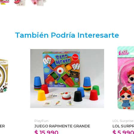
También Podría Interesarte
PlayFun
LOL Surprise
ER
JUEGO RAPIMENTE GRANDE
LOL SURPR
$ 15.990
$ 5.990