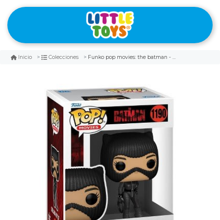
Funko pop movies: the batman - selina kyle (hunting chase)
Inicio
Colecciones