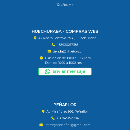
12 años y +
HUECHURABA - COMPRAS WEB
Av Pedro Fontova 7556, Huechuraba
+56920217385
tienda@littletoys.cl
Lun a Sáb de 10:00 a 19:30 hrs
Dom de 10:00 a 16:00 hrs
Enviar mensaje
PEÑAFLOR
Av Miraflores 936, Peñaflor
+56945152794
littletoyspenaflor@gmail.com