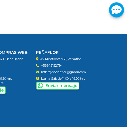
COMPRAS WEB
PEÑAFLOR
56, Huechuraba
Av Miraflores 936, Peñaflor
+56945152794
littletoyspenaflor@gmail.com
19:30 hrs
Lun a Sáb de 11:00 a 19:00 hrs
hrs
Enviar mensaje
je