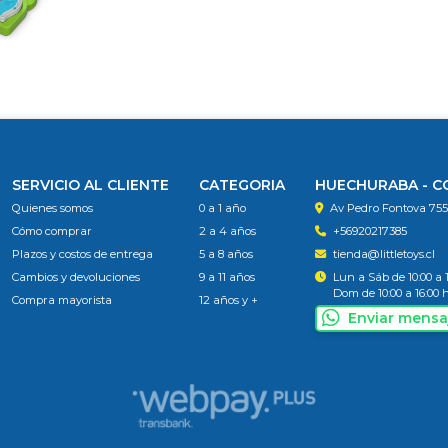
SERVICIO AL CLIENTE
CATEGORIA
HUECHURABA - 
Quienes somos
0 a 1 año
Av Pedro Fontova 75
Cómo comprar
2 a 4 años
+56920217385
Plazos y costos de entrega
5 a 8 años
tienda@littletoys.cl
Cambios y devoluciones
9 a 11 años
Lun a Sáb de 10:00 a 
Dom de 10:00 a 16:00 
Compra mayorista
12 años y +
Enviar mensa