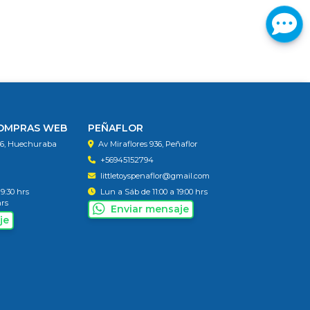
COMPRAS WEB
PEÑAFLOR
56, Huechuraba
Av Miraflores 936, Peñaflor
+56945152794
littletoyspenaflor@gmail.com
19:30 hrs
Lun a Sáb de 11:00 a 19:00 hrs
hrs
Enviar mensaje
je