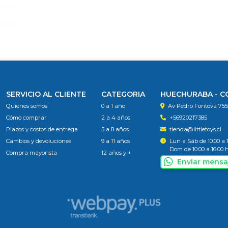
SERVICIO AL CLIENTE
CATEGORIA
HUECHURABA - 
Quienes somos
0 a 1 año
Av Pedro Fontova 75
Cómo comprar
2 a 4 años
+56920217385
Plazos y costos de entrega
5 a 8 años
tienda@littletoys.cl
Cambios y devoluciones
9 a 11 años
Lun a Sáb de 10:00 a 
Dom de 10:00 a 16:00 
Compra mayorista
12 años y +
Enviar mensa