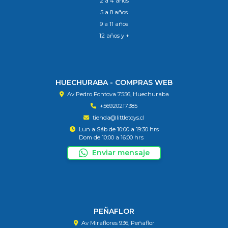
2 a 4 años
5 a 8 años
9 a 11 años
12 años y +
HUECHURABA - COMPRAS WEB
Av Pedro Fontova 7556, Huechuraba
+56920217385
tienda@littletoys.cl
Lun a Sáb de 10:00 a 19:30 hrs
Dom de 10:00 a 16:00 hrs
Enviar mensaje
PEÑAFLOR
Av Miraflores 936, Peñaflor