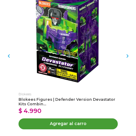
Blokees
Blo
Blokees Figures | Defender Version Devastator
Sa
Kits Combin...
Th
$ 4.990
$
Agregar al carro