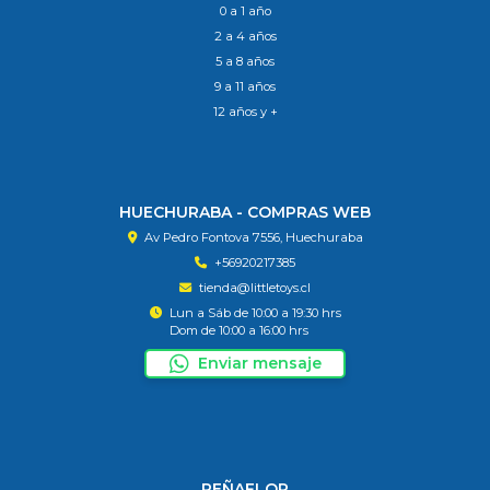
0 a 1 año
2 a 4 años
5 a 8 años
9 a 11 años
12 años y +
HUECHURABA - COMPRAS WEB
Av Pedro Fontova 7556, Huechuraba
+56920217385
tienda@littletoys.cl
Lun a Sáb de 10:00 a 19:30 hrs
Dom de 10:00 a 16:00 hrs
Enviar mensaje
PEÑAFLOR