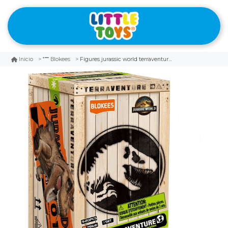
Figures jurassic world terraventure surprise wave 01 dinosaur capture operation
Inicio
Blokees