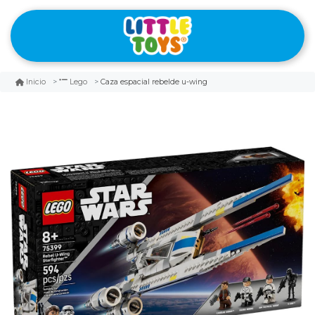
Caza espacial rebelde u-wing
Inicio
Lego