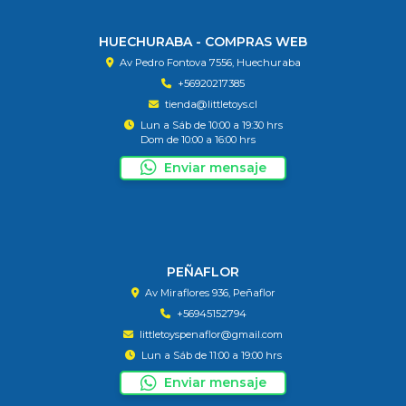
HUECHURABA - COMPRAS WEB
Av Pedro Fontova 7556, Huechuraba
+56920217385
tienda@littletoys.cl
Lun a Sáb de 10:00 a 19:30 hrs
Dom de 10:00 a 16:00 hrs
Enviar mensaje
PEÑAFLOR
Av Miraflores 936, Peñaflor
+56945152794
littletoyspenaflor@gmail.com
Lun a Sáb de 11:00 a 19:00 hrs
Enviar mensaje