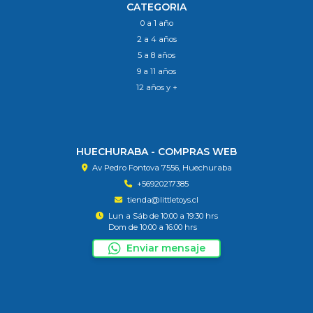
CATEGORIA
0 a 1 año
2 a 4 años
5 a 8 años
9 a 11 años
12 años y +
HUECHURABA - COMPRAS WEB
Av Pedro Fontova 7556, Huechuraba
+56920217385
tienda@littletoys.cl
Lun a Sáb de 10:00 a 19:30 hrs
Dom de 10:00 a 16:00 hrs
Enviar mensaje